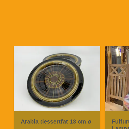
Arabia dessertfat 13 cm ø
Fulfur
Lampa