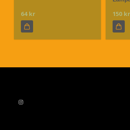
64 kr
150 k