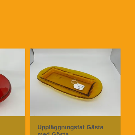
Uppläggningsfat Gästa
med Gösta