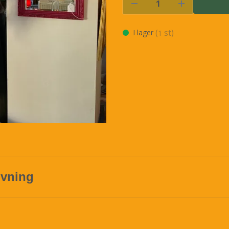
(
st)
I lager
1
ivning