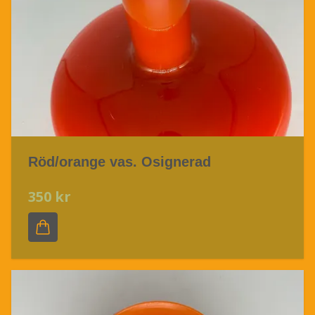
Röd/orange vas. Osignerad
350 kr