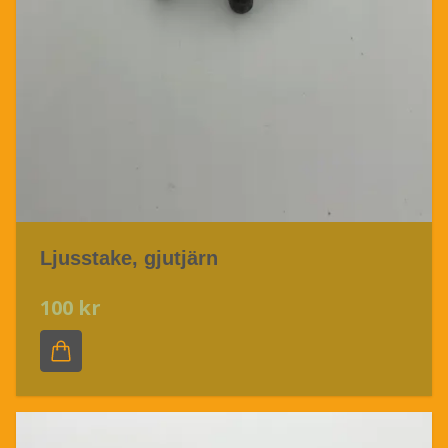
Ljusstake, gjutjärn
100 kr