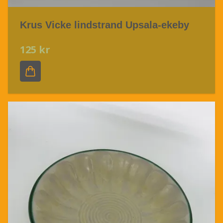
Krus Vicke lindstrand Upsala-ekeby
125 kr