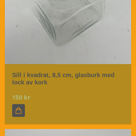
Sill i kvadrat, 8,5 cm, glasburk med
lock av kork
150 kr