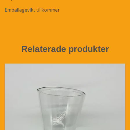
Emballagevikt tillkommer
Relaterade produkter