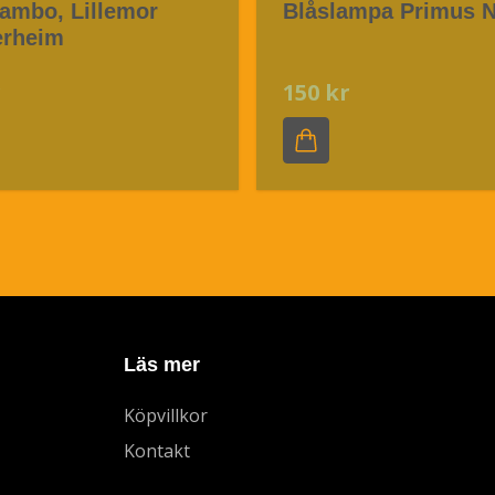
Mambo, Lillemor
Blåslampa Primus N
rheim
r
150 kr
Läs mer
Köpvillkor
Kontakt