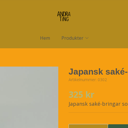
Hem
Produkter
Japansk saké-
Artikelnummer:
0302
325 kr
Japansk saké-bringar so