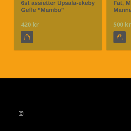
6st assietter Upsala-ekeby
Fat, 
Gefle ”Mambo”
Manne
420 kr
500 k