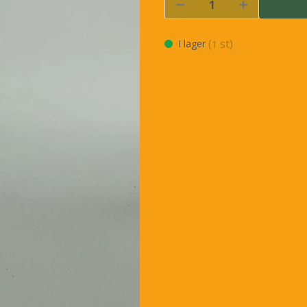
(
st)
I lager
1