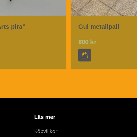
rts pira”
Gul metallpall
r
800 kr
Läs mer
Köpvillkor