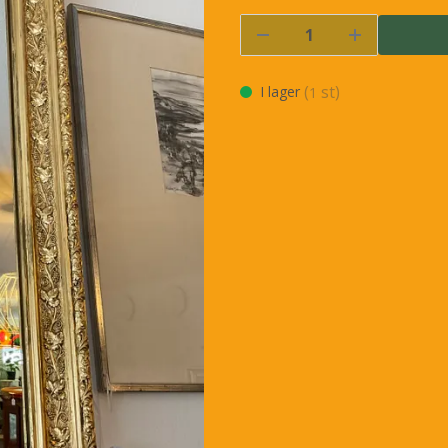
(
st)
I lager
1