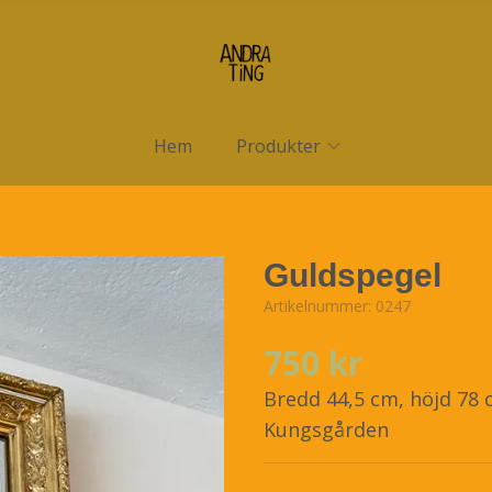
Hem
Produkter
Guldspegel
Artikelnummer:
0247
750 kr
Bredd 44,5 cm, höjd 78 c
Kungsgården