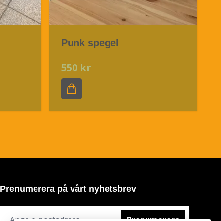
Punk spegel
550 kr
Prenumerera på vårt nyhetsbrev
Prenumerera