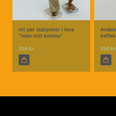
ett par statyetter i lera
Arabi
"man och kvinna"
kaffe
550 kr
350 k