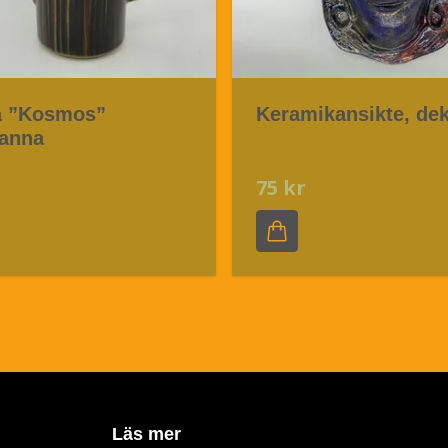
a ”Kosmos”
Keramikansikte, de
kanna
r
75 kr
Läs mer