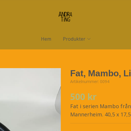
Hem
Produkter
Fat, Mambo, L
Artikelnummer:
0094
500 kr
Fat i serien Mambo från
Mannerheim. 40,5 x 17,