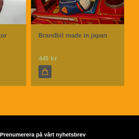
kor
Brandbil made in japan
445 kr
Prenumerera på vårt nyhetsbrev