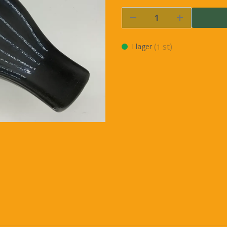
(
st)
I lager
1