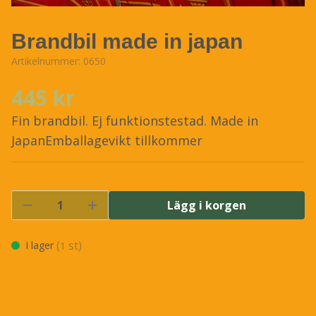
Brandbil made in japan
Artikelnummer:
0650
445 kr
Fin brandbil. Ej funktionstestad. Made in
JapanEmballagevikt tillkommer
Lägg i korgen
(
st)
I lager
1