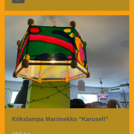
Kökslampa Marimekko ”Karusell”
350 kr