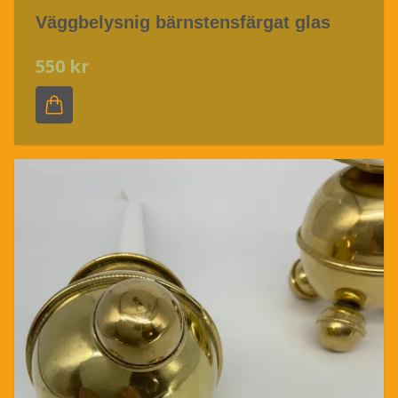
Väggbelysnig bärnstensfärgat glas
550 kr