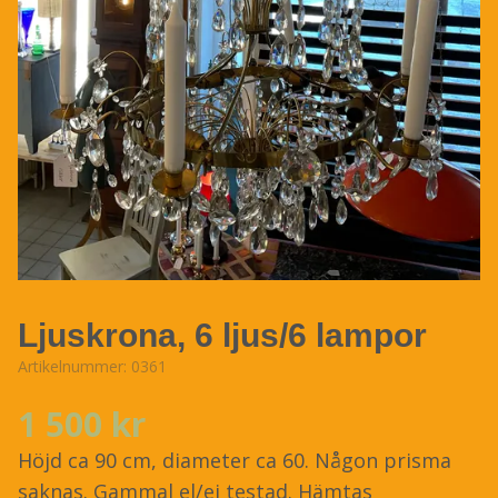
Ljuskrona, 6 ljus/6 lampor
Artikelnummer:
0361
1 500 kr
Höjd ca 90 cm, diameter ca 60. Någon prisma
saknas. Gammal el/ej testad. Hämtas